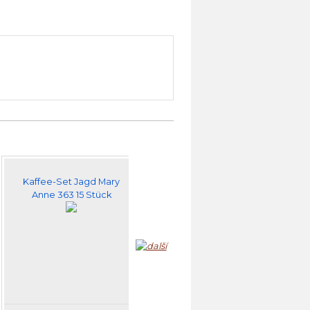
Kaffee-Set Jagd Mary
Porzellan
Anne 363 15 Stück
Kaffeeservice Mary
Anne 80H 15d.
R