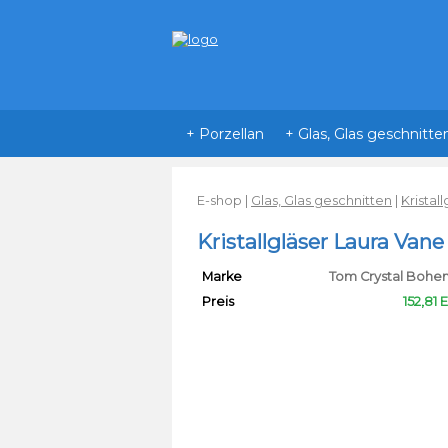
+ Porzellan
+ Glas, Glas geschnitte
E-shop
|
Glas, Glas geschnitten
|
Kristal
Kristallgläser Laura Van
Marke
Tom Crystal Bohe
Preis
152,81 