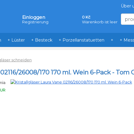
Über 
Einloggen
0 Kč
Registrierung
Warenkorb ist leer
n
+ Lüster
+ Besteck
+ Porzellanstatuetten
+
+ Mess
lgläser schneiden
e 02116/26008/170 170 ml. Wein 6-Pack - Tom
mia
EUR