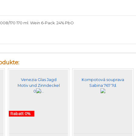
6008/170
170 ml
.
Wein
6
-Pack
. 24% PbO
dukte:
Venezia Glas Jagd
Kompotová souprava
Motiv und Zinndeckel
Sabina 767 7d.
0,25…
Rabatt 0%