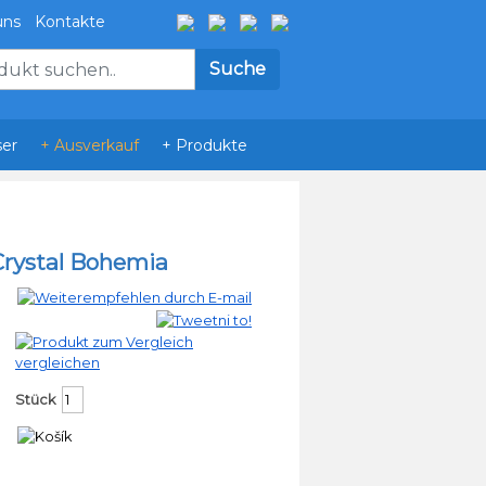
uns
Kontakte
er
+ Ausverkauf
+ Produkte
 Crystal Bohemia
vergleichen
Stück