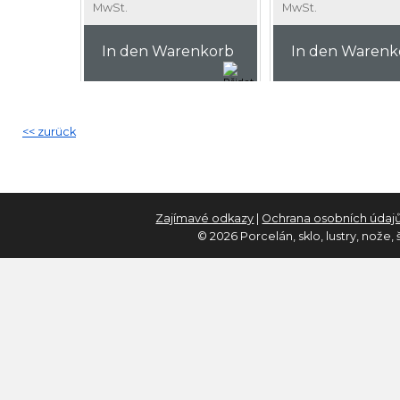
MwSt.
MwSt.
In den Warenkorb
In den Warenk
<< zurück
Zajímavé odkazy
|
Ochrana osobních údaj
© 2026 Porcelán, sklo, lustry, nože,