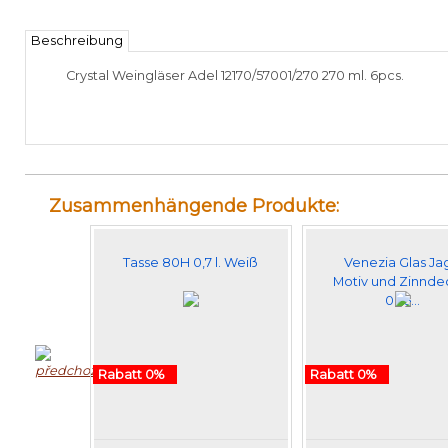
Beschreibung
Crystal
Weingläser
Adel
12170/57001/270
270 ml
.
6pcs
.
Zusammenhängende Produkte:
Tasse 80H 0,7 l. Weiß
Venezia Glas Ja
Motiv und Zinnde
0,25…
Rabatt 0%
Rabatt 0%