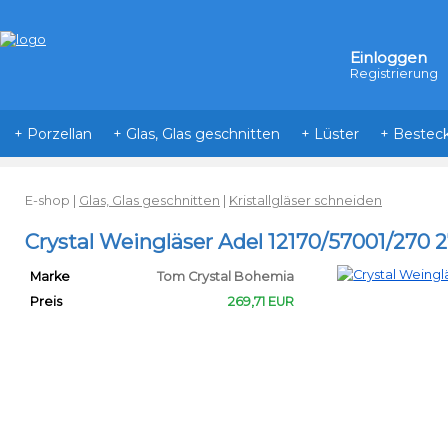
Einloggen
Registrierung
+ Porzellan
+ Glas, Glas geschnitten
+ Lüster
+ Bestec
E-shop
|
Glas, Glas geschnitten
|
Kristallgläser schneiden
Crystal Weingläser Adel 12170/57001/270 2
Marke
Tom Crystal Bohemia
Preis
269,71 EUR