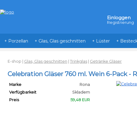
Einloggen
Registrierung
+ Porzellan
+ Glas, Glas geschnitten
+ Lüster
+ Bestec
E-shop
|
Glas, Glas geschnitten
|
Trinkglas
|
Getränke Gläser
Celebration Gläser 760 ml. Wein 6-Pack - 
Marke
Rona
Verfügbarkeit
Skladem
Preis
59,48 EUR