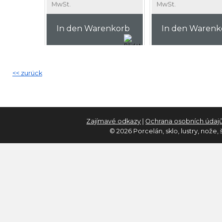
MwSt.
MwSt.
In den Warenkorb
In den Warenk
<< zurück
Zajímavé odkazy
|
Ochrana osobních údaj
© 2026 Porcelán, sklo, lustry, nože,