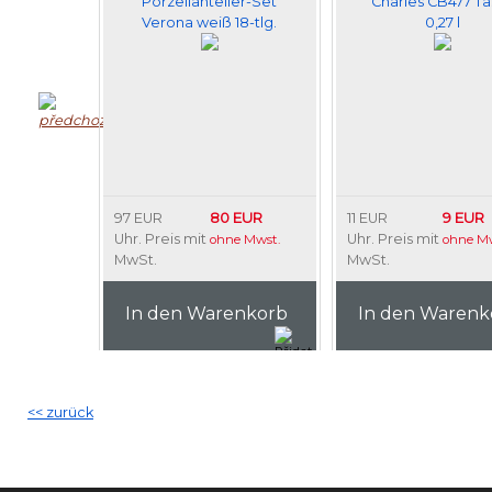
Porzellanteller-Set
Charles CB477 Ta
Verona weiß 18-tlg.
0,27 l
80 EUR
9 EUR
97 EUR
11 EUR
Uhr. Preis mit
Uhr. Preis mit
ohne Mwst.
ohne Mw
MwSt.
MwSt.
In den Warenkorb
In den Warenk
<< zurück