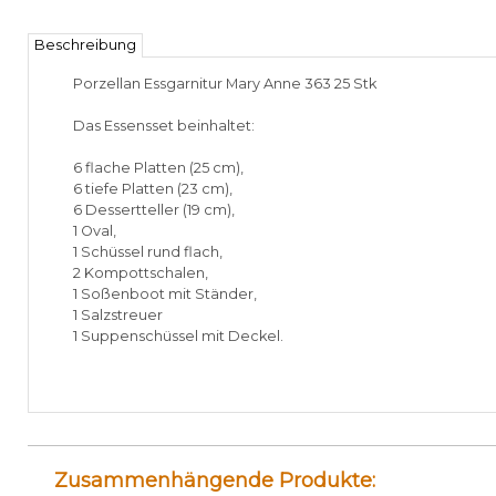
Beschreibung
Porzellan Essgarnitur Mary Anne 363 25 Stk
Das Essensset beinhaltet:
6 flache Platten (25 cm),
6 tiefe Platten (23 cm),
6 Dessertteller (19 cm),
1 Oval,
1 Schüssel rund flach,
2 Kompottschalen,
1 Soßenboot mit Ständer,
1 Salzstreuer
1 Suppenschüssel mit Deckel.
Zusammenhängende Produkte: