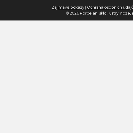
Zajímavé odkazy
|
Ochrana osobních údaj
© 2026 Porcelán, sklo, lustry, nože,