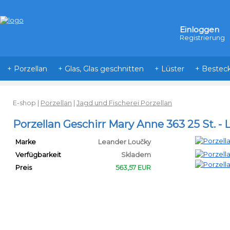
Einloggen
Registrierung
+ Porzellan
+ Glas, Glas geschnitten
+ Lüster
+ Bestec
E-shop
|
Porzellan
|
Jagd und Fischerei Porzellan
Porzellan Geschirr Mary Anne 363 25 St. -
Marke
Leander Loučky
Verfügbarkeit
Skladem
Preis
563,57 EUR